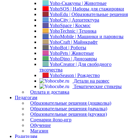
Yoho-Скакуны | Животные
YohoSOS | Наборы для стажировки
YohoEdu | Образовательные решения
YohoCity | Архитектура
YohoSpace | Космос
YohoTechnic | Техника
YohoMobile | Машинки и паровозы
YohoCraft | Майнкрафт
YohoBot | Роботы
YohoPets | Животные
YohoDino | Динозавры
YohoCreator | Для свободного
творчества
YohoSeason | Рождество
Детали на развес
Тематические стикеры
Оплата и доставка
Педагогам
Образовательные решения (дошколка)
Образовательные решения (началка)
Образовательные решения (кружки)
Сценарии йохо-игр
Обучение
Магазин
Родителям