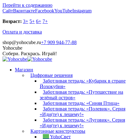
Перейти к содержанию
Сайт
Вконтакте
Facebook
YouTube
Instagram
Возраст:
3+
5+
6+
7+
Оплата и доставка
shop@yohocube.ru
+7 909 944-77-88
Yohocube
Собери. Раскрась. Играй!
Магазин
Цифровые решения
Заботливая тетрадь: «Кубарик в стране
Йохокубия»
Заботливая тетрадь: «Путешествие на
зелёный остров»
Заботливая тетрадь: «Синяя Птица»
Заботливая тетрадь: «Полевик». Серия
«Иди(те) к лешему!»
Заботливая тетрадь: «Луговик». Серия
«Иди(те) к лешему!»
Картонные конструкторы
YohoСвет