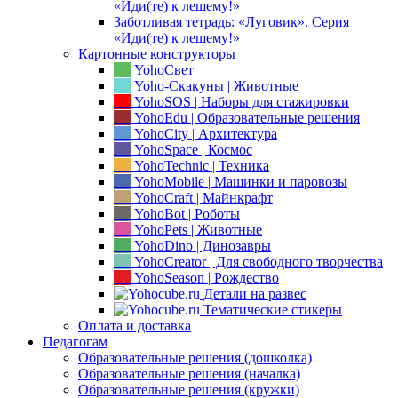
«Иди(те) к лешему!»
Заботливая тетрадь: «Луговик». Серия
«Иди(те) к лешему!»
Картонные конструкторы
YohoСвет
Yoho-Скакуны | Животные
YohoSOS | Наборы для стажировки
YohoEdu | Образовательные решения
YohoCity | Архитектура
YohoSpace | Космос
YohoTechnic | Техника
YohoMobile | Машинки и паровозы
YohoCraft | Майнкрафт
YohoBot | Роботы
YohoPets | Животные
YohoDino | Динозавры
YohoCreator | Для свободного творчества
YohoSeason | Рождество
Детали на развес
Тематические стикеры
Оплата и доставка
Педагогам
Образовательные решения (дошколка)
Образовательные решения (началка)
Образовательные решения (кружки)