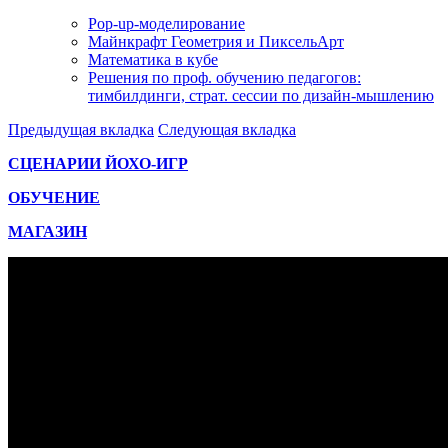
Pop-up-моделирование
Майнкрафт Геометрия и ПиксельАрт
Математика в кубе
Решения по проф. обучению педагогов:
тимбилдинги, страт. сессии по дизайн-мышлению
Предыдущая вкладка
Следующая вкладка
СЦЕНАРИИ ЙОХО-ИГР
ОБУЧЕНИЕ
МАГАЗИН