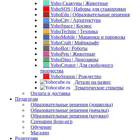
Yoho-Скакуны | Животные
YohoSOS | Наборы для стажировки
YohoEdu | Образовательные решения
YohoCity | Архитектура
YohoSpace | Космос
YohoTechnic | Техника
YohoMobile | Машинки и паровозы
YohoCraft | Майнкрафт
YohoBot | Роботы
YohoPets | Животные
YohoDino | Динозавры
YohoCreator | Для свободного
творчества
YohoSeason | Рождество
Детали на развес
Тематические стикеры
Оплата и доставка
Педагогам
Образовательные решения (дошколка)
Образовательные решения (началка)
Образовательные решения (кружки)
Сценарии йохо-игр
Обучение
Магазин
Родителям