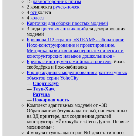
15
равносторонних призм
2 комплекта
ручек-ножек
4
оси
колеса
4
колеса
Карточки для сборки простых моделей
3 вида
цветных аппликаций
для декорирования
моделей
Брошюра 112 страниц «STEAMS-лаборатория:
Йохо-конструирование и проектирование.
Методика развития инженерно-технических и
конструкторских навыков дошкольников»
Брелок с инструментами йохо-строителя
: йохо-
скободёрка и йохо-забивалка
Pop-up журналы моделирования архитектурных
объектов серии YohoCity
—
Спорт-клуб
—
Таун-Хаус
—
Ратуша
—
Пожарная часть
Комплект адаптивных модулей от «3D
Образования» (втулки-адаптеры), напечатанных
на 3Д принтере, для соединения деталей
конструктора «Йохокуб» с «Лего Дупло. Первые
механизмы»:
4 модуля втулок-адаптеров №1 для статичного