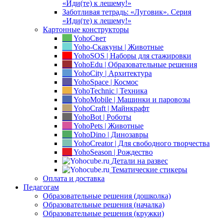
«Иди(те) к лешему!»
Заботливая тетрадь: «Луговик». Серия
«Иди(те) к лешему!»
Картонные конструкторы
YohoСвет
Yoho-Скакуны | Животные
YohoSOS | Наборы для стажировки
YohoEdu | Образовательные решения
YohoCity | Архитектура
YohoSpace | Космос
YohoTechnic | Техника
YohoMobile | Машинки и паровозы
YohoCraft | Майнкрафт
YohoBot | Роботы
YohoPets | Животные
YohoDino | Динозавры
YohoCreator | Для свободного творчества
YohoSeason | Рождество
Детали на развес
Тематические стикеры
Оплата и доставка
Педагогам
Образовательные решения (дошколка)
Образовательные решения (началка)
Образовательные решения (кружки)