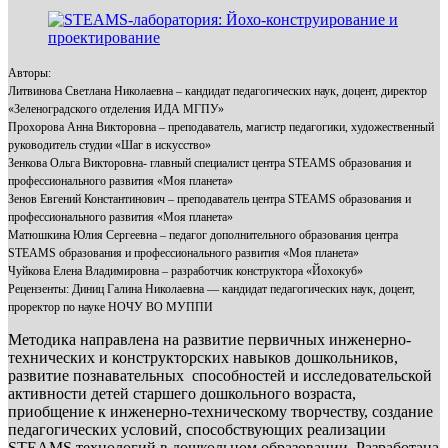
Авторы:
Литвинова Светлана Николаевна – кандидат педагогических наук, доцент, директор
«Зеленоградского отделения ИДА МГПУ»
Прохорова Анна Викторовна – преподаватель, магистр педагогики, художественный
руководитель студии «Шаг в искусство»
Зенкова Ольга Викторовна- главный специалист центра STEAMS образования и
профессионального развития «Моя планета»
Зенов Евгений Константинович – преподаватель центра STEAMS образования и
профессионального развития «Моя планета»
Матюшкина Юлия Сергеевна – педагог дополнительного образования центра
STEAMS образования и профессионального развития «Моя планета»
Чуйкова Елена Владимировна – разработчик конструктора «Йохокуб»
Рецензенты: Диниц Галина Николаевна — кандидат педагогических наук, доцент,
проректор по науке НОЧУ ВО МУППИ
Методика направлена на развитие первичных инженерно-
технических и конструкторских навыков дошкольников,
развитие познавательных способностей и исследовательской
активности детей старшего дошкольного возраста,
приобщение к инженерно-техническому творчеству, создание
педагогических условий, способствующих реализации
STEAMS технологий в дошкольном образовании. Разработана