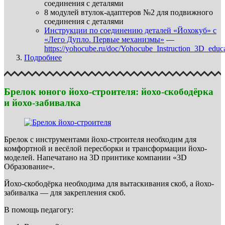
соединения с деталями
8 модулей втулок-адаптеров №2 для подвижного
соединения с деталями
Инструкции по соединению деталей «Йохокуб» с
«Лего Дупло. Первые механизмы»
—
https://yohocube.ru/doc/Yohocube_Instruction_3D_educa
Подробнее
Брелок юного йохо-строителя: йохо-скободёрка
и йохо-забивалка
Брелок с инструментами йохо-строителя необходим для
комфортной и весёлой пересборки и трансформации йохо-
моделей. Напечатано на 3D принтике компании «3D
Образование».
Йохо-скободёрка необходима для вытаскивания скоб, а йохо-
забивалка — для закрепления скоб.
В помощь педагогу: