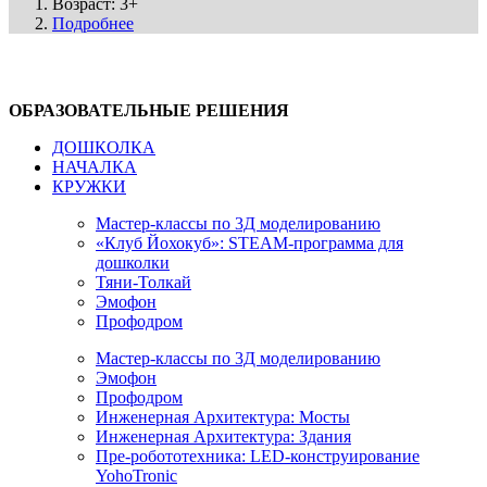
Возраст: 3+
Подробнее
ОБРАЗОВАТЕЛЬНЫЕ РЕШЕНИЯ
ДОШКОЛКА
НАЧАЛКА
КРУЖКИ
Мастер-классы по 3Д моделированию
«Клуб Йохокуб»: STEAM-программа для
дошколки
Тяни-Толкай
Эмофон
Профодром
Мастер-классы по 3Д моделированию
Эмофон
Профодром
Инженерная Архитектура: Мосты
Инженерная Архитектура: Здания
Пре-робототехника: LED-конструирование
YohoTronic