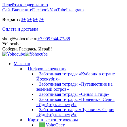
Перейти к содержанию
Сайт
Вконтакте
Facebook
YouTube
Instagram
Возраст:
3+
5+
6+
7+
Оплата и доставка
shop@yohocube.ru
+7 909 944-77-88
Yohocube
Собери. Раскрась. Играй!
Магазин
Цифровые решения
Заботливая тетрадь: «Кубарик в стране
Йохокубия»
Заботливая тетрадь: «Путешествие на
зелёный остров»
Заботливая тетрадь: «Синяя Птица»
Заботливая тетрадь: «Полевик». Серия
«Иди(те) к лешему!»
Заботливая тетрадь: «Луговик». Серия
«Иди(те) к лешему!»
Картонные конструкторы
YohoСвет