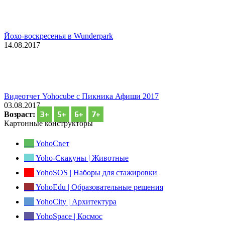
Йохо-воскресенья в Wunderpark
14.08.2017
Видеотчет Yohocube с Пикника Афиши 2017
03.08.2017
3+
5+
6+
7+
Возраст:
Картонные конструкторы
YohoСвет
Yoho-Скакуны | Животные
YohoSOS | Наборы для стажировки
YohoEdu | Образовательные решения
YohoCity | Архитектура
YohoSpace | Космос