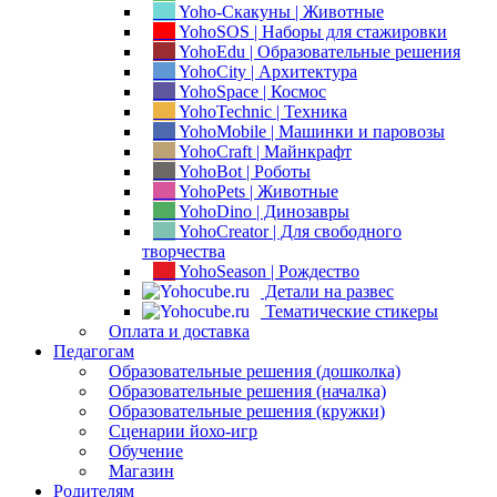
Yoho-Скакуны | Животные
YohoSOS | Наборы для стажировки
YohoEdu | Образовательные решения
YohoCity | Архитектура
YohoSpace | Космос
YohoTechnic | Техника
YohoMobile | Машинки и паровозы
YohoCraft | Майнкрафт
YohoBot | Роботы
YohoPets | Животные
YohoDino | Динозавры
YohoCreator | Для свободного
творчества
YohoSeason | Рождество
Детали на развес
Тематические стикеры
Оплата и доставка
Педагогам
Образовательные решения (дошколка)
Образовательные решения (началка)
Образовательные решения (кружки)
Сценарии йохо-игр
Обучение
Магазин
Родителям