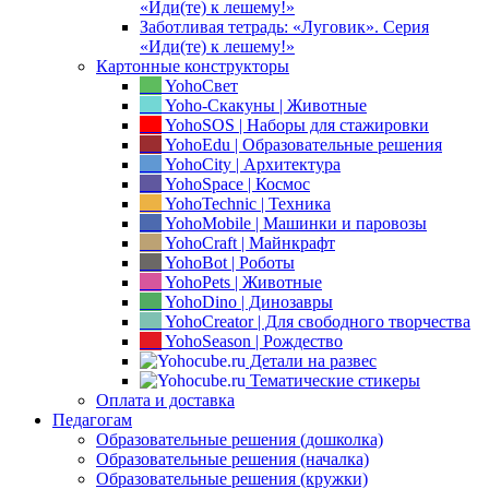
«Иди(те) к лешему!»
Заботливая тетрадь: «Луговик». Серия
«Иди(те) к лешему!»
Картонные конструкторы
YohoСвет
Yoho-Скакуны | Животные
YohoSOS | Наборы для стажировки
YohoEdu | Образовательные решения
YohoCity | Архитектура
YohoSpace | Космос
YohoTechnic | Техника
YohoMobile | Машинки и паровозы
YohoCraft | Майнкрафт
YohoBot | Роботы
YohoPets | Животные
YohoDino | Динозавры
YohoCreator | Для свободного творчества
YohoSeason | Рождество
Детали на развес
Тематические стикеры
Оплата и доставка
Педагогам
Образовательные решения (дошколка)
Образовательные решения (началка)
Образовательные решения (кружки)