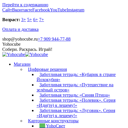
Перейти к содержанию
Сайт
Вконтакте
Facebook
YouTube
Instagram
Возраст:
3+
5+
6+
7+
Оплата и доставка
shop@yohocube.ru
+7 909 944-77-88
Yohocube
Собери. Раскрась. Играй!
Магазин
Цифровые решения
Заботливая тетрадь: «Кубарик в стране
Йохокубия»
Заботливая тетрадь: «Путешествие на
зелёный остров»
Заботливая тетрадь: «Синяя Птица»
Заботливая тетрадь: «Полевик». Серия
«Иди(те) к лешему!»
Заботливая тетрадь: «Луговик». Серия
«Иди(те) к лешему!»
Картонные конструкторы
YohoСвет