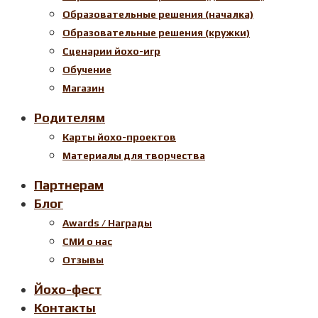
Образовательные решения (началка)
Образовательные решения (кружки)
Сценарии йохо-игр
Обучение
Магазин
Родителям
Карты йохо-проектов
Материалы для творчества
Партнерам
Блог
Awards / Награды
СМИ о нас
Отзывы
Йохо-фест
Контакты