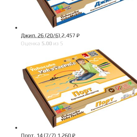
Джип. 26 (20/6)
2,457
₽
Оценка
5.00
из 5
Порт. 14 (7/7)
1,260
₽