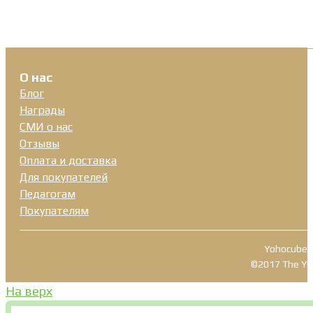
О нас
Блог
Награды
СМИ о нас
Отзывы
Оплата и доставка
Для покупателей
Педагогам
Покупателям
Yohocube T
©2017 The YOHO
На верх