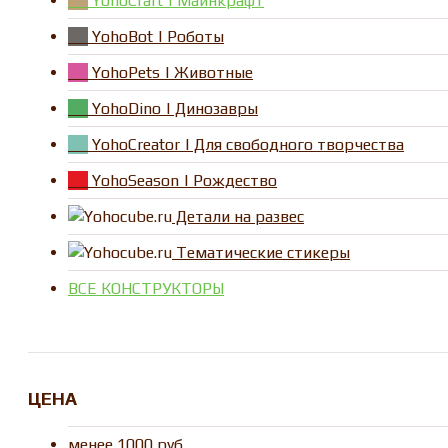
YohoCraft | Майнкрафт
YohoBot | Роботы
YohoPets | Животные
YohoDino | Динозавры
YohoCreator | Для свободного творчества
YohoSeason | Рождество
Детали на развес
Тематические стикеры
ВСЕ КОНСТРУКТОРЫ
ЦЕНА
менее 1000 руб.