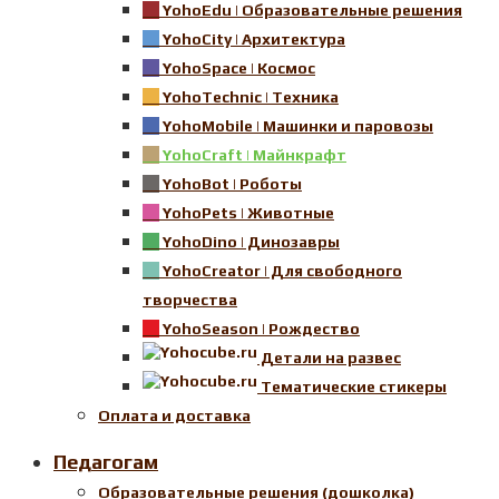
YohoEdu | Образовательные решения
YohoCity | Архитектура
YohoSpace | Космос
YohoTechnic | Техника
YohoMobile | Машинки и паровозы
YohoCraft | Майнкрафт
YohoBot | Роботы
YohoPets | Животные
YohoDino | Динозавры
YohoCreator | Для свободного
творчества
YohoSeason | Рождество
Детали на развес
Тематические стикеры
Оплата и доставка
Педагогам
Образовательные решения (дошколка)