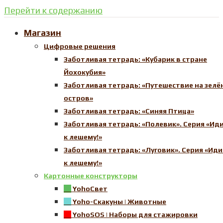
Перейти к содержанию
Магазин
Цифровые решения
Заботливая тетрадь: «Кубарик в стране
Йохокубия»
Заботливая тетрадь: «Путешествие на зелё
остров»
Заботливая тетрадь: «Синяя Птица»
Заботливая тетрадь: «Полевик». Серия «Иди
к лешему!»
Заботливая тетрадь: «Луговик». Серия «Иди
к лешему!»
Картонные конструкторы
YohoСвет
Yoho-Скакуны | Животные
YohoSOS | Наборы для стажировки