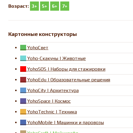
Возраст:
3+
5+
6+
7+
Картонные конструкторы
YohoСвет
Yoho-Скакуны | Животные
YohoSOS | Наборы для стажировки
YohoEdu | Образовательные решения
YohoCity | Архитектура
YohoSpace | Космос
YohoTechnic | Техника
YohoMobile | Машинки и паровозы