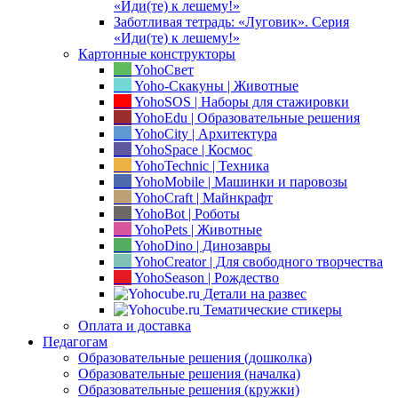
«Иди(те) к лешему!»
Заботливая тетрадь: «Луговик». Серия
«Иди(те) к лешему!»
Картонные конструкторы
YohoСвет
Yoho-Скакуны | Животные
YohoSOS | Наборы для стажировки
YohoEdu | Образовательные решения
YohoCity | Архитектура
YohoSpace | Космос
YohoTechnic | Техника
YohoMobile | Машинки и паровозы
YohoCraft | Майнкрафт
YohoBot | Роботы
YohoPets | Животные
YohoDino | Динозавры
YohoCreator | Для свободного творчества
YohoSeason | Рождество
Детали на развес
Тематические стикеры
Оплата и доставка
Педагогам
Образовательные решения (дошколка)
Образовательные решения (началка)
Образовательные решения (кружки)