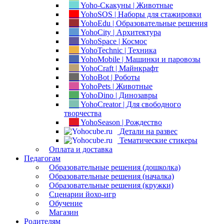
Yoho-Скакуны | Животные
YohoSOS | Наборы для стажировки
YohoEdu | Образовательные решения
YohoCity | Архитектура
YohoSpace | Космос
YohoTechnic | Техника
YohoMobile | Машинки и паровозы
YohoCraft | Майнкрафт
YohoBot | Роботы
YohoPets | Животные
YohoDino | Динозавры
YohoCreator | Для свободного
творчества
YohoSeason | Рождество
Детали на развес
Тематические стикеры
Оплата и доставка
Педагогам
Образовательные решения (дошколка)
Образовательные решения (началка)
Образовательные решения (кружки)
Сценарии йохо-игр
Обучение
Магазин
Родителям