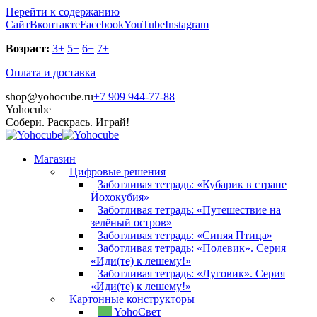
Перейти к содержанию
Сайт
Вконтакте
Facebook
YouTube
Instagram
Возраст:
3+
5+
6+
7+
Оплата и доставка
shop@yohocube.ru
+7 909 944-77-88
Yohocube
Собери. Раскрась. Играй!
Магазин
Цифровые решения
Заботливая тетрадь: «Кубарик в стране
Йохокубия»
Заботливая тетрадь: «Путешествие на
зелёный остров»
Заботливая тетрадь: «Синяя Птица»
Заботливая тетрадь: «Полевик». Серия
«Иди(те) к лешему!»
Заботливая тетрадь: «Луговик». Серия
«Иди(те) к лешему!»
Картонные конструкторы
YohoСвет